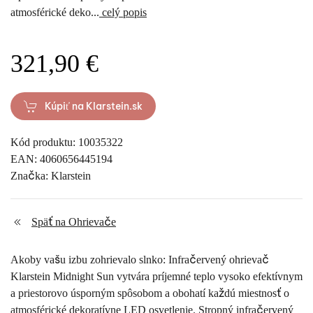
atmosférické deko...
celý popis
321,90 €
Kúpiť na Klarstein.sk
Kód produktu: 10035322
EAN: 4060656445194
Značka: Klarstein
Späť na Ohrievače
Akoby vašu izbu zohrievalo slnko: Infračervený ohrievač
Klarstein Midnight Sun vytvára príjemné teplo vysoko efektívnym
a priestorovo úsporným spôsobom a obohatí každú miestnosť o
atmosférické dekoratívne LED osvetlenie. Stropný infračervený