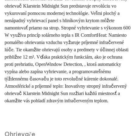
ohrievač Klarstein Midnight Sun predstavuje revolúciu vo
vykurovaní pomocou modernej technológie. Veľmi plochý a
nenápadný vyhrievací panel s hliníkovým krytom môžete
namontovať priamo na strop. Stropné vyhrievanie s výkonom 600
W využíva princíp solárneho tepla s IR ComfortHeat: Namiesto
pomalého ohrievania vzduchu vyžaruje príjemné infračervené
lúče. Tie okamžite ohrievajú osoby a predmety v účinnej oblasti
približne 12 m². Vďaka praktickým funkciám, ako je ochrana
proti prehriatiu, OpenWindow Detection, , ktorá automaticky
vypína alebo zapína vyhrievanie, a programovateľnému
týždennému časovaču je toto revolučné kúrenie dokonalé.
Atmosférické a príjemné teplo: Inovatívny stropný infračervený
ohrievač Klarstein Midnight Sun rozžiari každú miestnosť a
okamžite vás pohladí zdravým infračerveným teplom.
Ohrievače